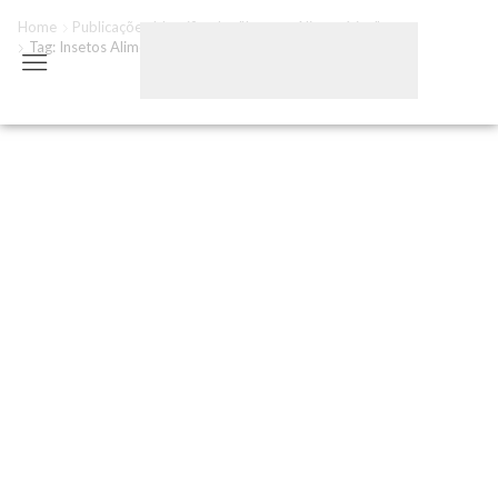
Home
Publicações Identificadas "insetos Alimentícios"
Tag: Insetos Alimentícios