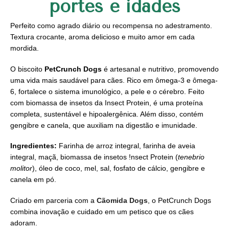
portes e idades
Perfeito como agrado diário ou recompensa no adestramento.
Textura crocante, aroma delicioso e muito amor em cada
mordida.
O biscoito
PetCrunch Dogs
é artesanal e nutritivo, promovendo
uma vida mais saudável para cães. Rico em ômega-3 e ômega-
6, fortalece o sistema imunológico, a pele e o cérebro. Feito
com biomassa de insetos da Insect Protein, é uma proteína
completa, sustentável e hipoalergênica. Além disso, contém
gengibre e canela, que auxiliam na digestão e imunidade.
Ingredientes:
Farinha de arroz integral, farinha de aveia
integral, maçã, biomassa de insetos !nsect Protein (
tenebrio
molitor
), óleo de coco, mel, sal, fosfato de cálcio, gengibre e
canela em pó.
Criado em parceria com a
Cãomida Dogs
, o PetCrunch Dogs
combina inovação e cuidado em um petisco que os cães
adoram.