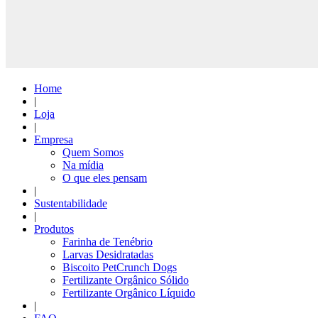
Home
|
Loja
|
Empresa
Quem Somos
Na mídia
O que eles pensam
|
Sustentabilidade
|
Produtos
Farinha de Tenébrio
Larvas Desidratadas
Biscoito PetCrunch Dogs
Fertilizante Orgânico Sólido
Fertilizante Orgânico Líquido
|