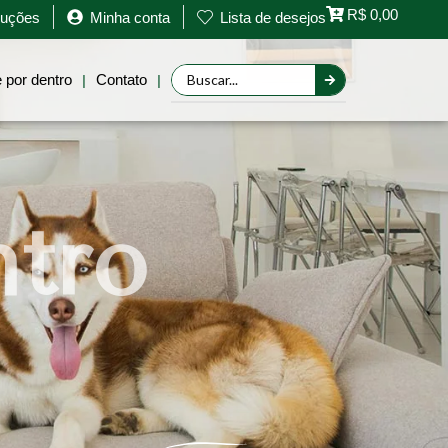
R$
0,00
oluções
Minha conta
Lista de desejos
Retornar a página anterior
 por dentro
Contato
|
|
ntro