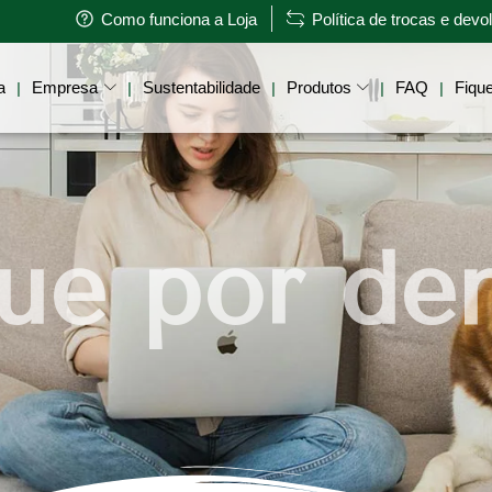
Como funciona a Loja
Política de trocas e dev
a
Empresa
Sustentabilidade
Produtos
FAQ
Fique
|
|
|
|
|
ue por de