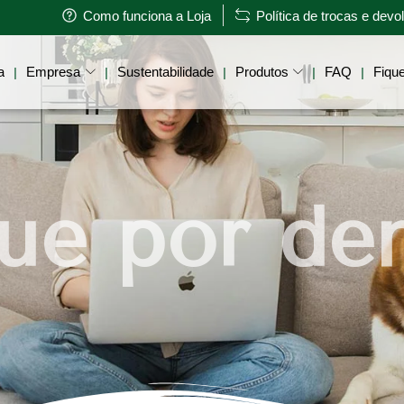
Como funciona a Loja
Política de trocas e dev
a
Empresa
Sustentabilidade
Produtos
FAQ
Fique
|
|
|
|
|
ue por de