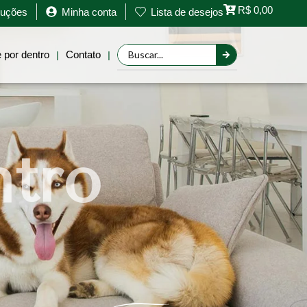
R$
0,00
oluções
Minha conta
Lista de desejos
Retornar a página anterior
 por dentro
Contato
|
|
ntro