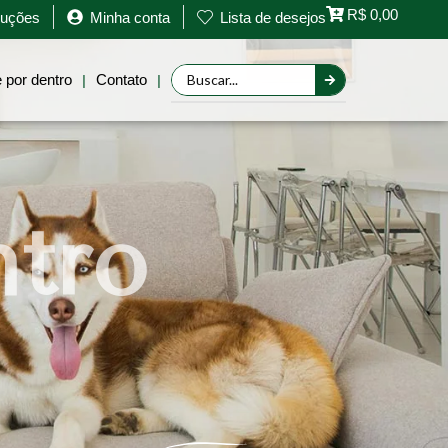
R$
0,00
oluções
Minha conta
Lista de desejos
Retornar a página anterior
 por dentro
Contato
|
|
ntro