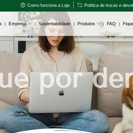
Como funciona a Loja
Política de trocas e dev
a
Empresa
Sustentabilidade
Produtos
FAQ
Fique
|
|
|
|
|
ue por de