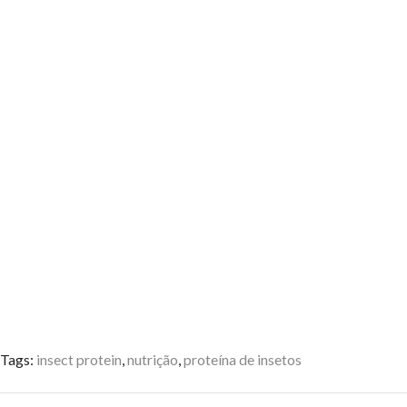
Tags:
insect protein
,
nutrição
,
proteína de insetos