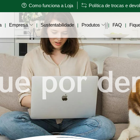
Como funciona a Loja
Política de trocas e dev
a
Empresa
Sustentabilidade
Produtos
FAQ
Fique
|
|
|
|
|
ue por de