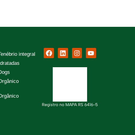
enébrio integral
dratadas
Dogs
 Orgânico
 Orgânico
Registro no MAPA RS 6416-5