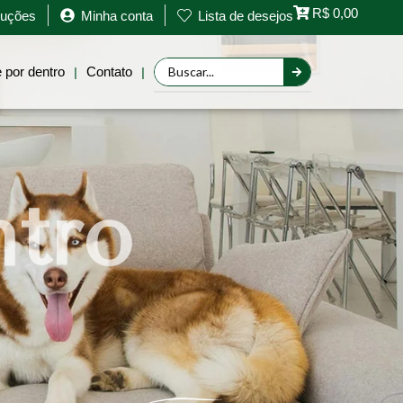
R$
0,00
oluções
Minha conta
Lista de desejos
Retornar a página anterior
 por dentro
Contato
|
|
ntro