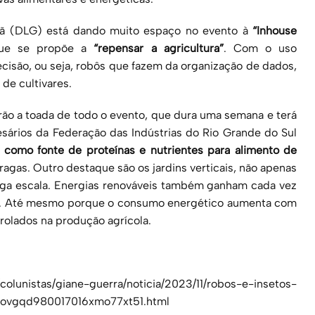
emã (DLG) está dando muito espaço no evento à
“Inhouse
que se propõe a
“repensar a agricultura”
. Com o uso
cisão, ou seja, robôs que fazem da organização de dados,
de cultivares.
rão a toada de todo o evento, que dura uma semana e terá
sários da Federação das Indústrias do Rio Grande do Sul
a como fonte de proteínas e nutrientes para alimento de
ragas. Outro destaque são os jardins verticais, não apenas
ga escala. Energias renováveis também ganham cada vez
is. Até mesmo porque o consumo energético aumenta com
rolados na produção agrícola.
/colunistas/giane-guerra/noticia/2023/11/robos-e-insetos-
lovgqd980017016xmo77xt51.html