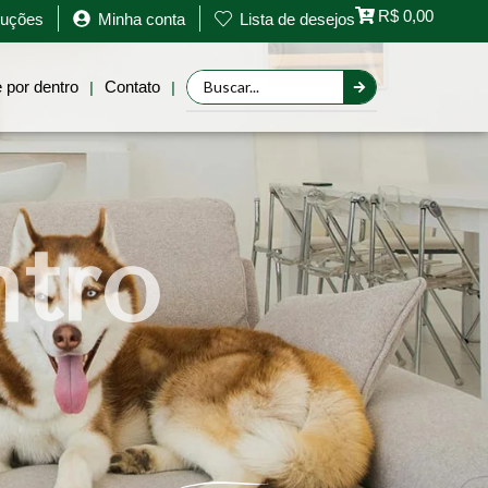
R$
0,00
oluções
Minha conta
Lista de desejos
Retornar a página anterior
 por dentro
Contato
|
|
ntro