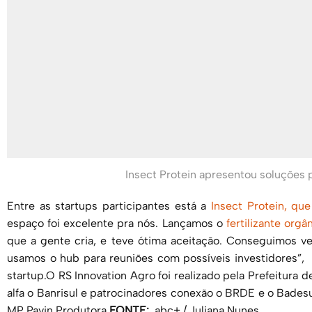
Insect Protein apresentou soluções p
Entre as startups participantes está a
Insect Protein, q
espaço foi excelente pra nós. Lançamos o
fertilizante orgâ
que a gente cria, e teve ótima aceitação. Conseguimos v
usamos o hub para reuniões com possíveis investidores”,
startup.O RS Innovation Agro foi realizado pela Prefeitura 
alfa o Banrisul e patrocinadores conexão o BRDE e o Bade
MP Pavin Produtora.
FONTE:
abc+ / Juliana Nunes