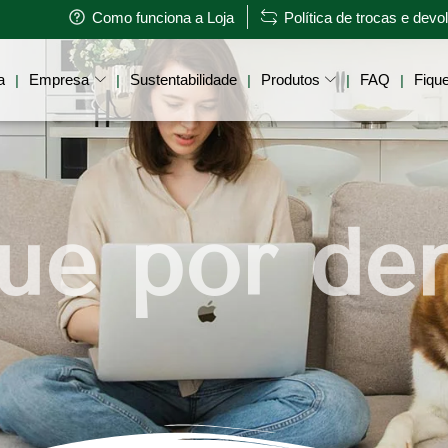
Como funciona a Loja
Política de trocas e dev
a
Empresa
Sustentabilidade
Produtos
FAQ
Fique
|
|
|
|
|
ue por de