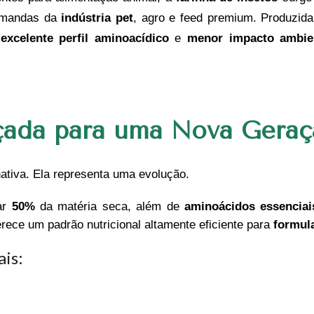
demandas da
indústria pet
, agro e feed premium. Produzida
,
excelente perfil aminoacídico
e
menor impacto ambie
çada para uma Nova Geraç
ativa. Ela representa uma evolução.
ar
50%
da matéria seca, além de
aminoácidos essenciai
ferece um padrão nutricional altamente eficiente para
formul
ais: