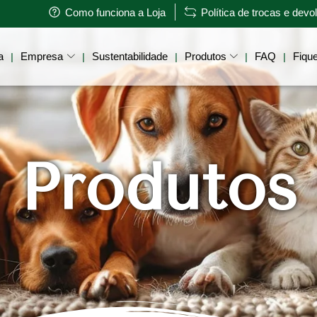
Como funciona a Loja
Política de trocas e dev
a
Empresa
Sustentabilidade
Produtos
FAQ
Fique
|
|
|
|
|
Produtos