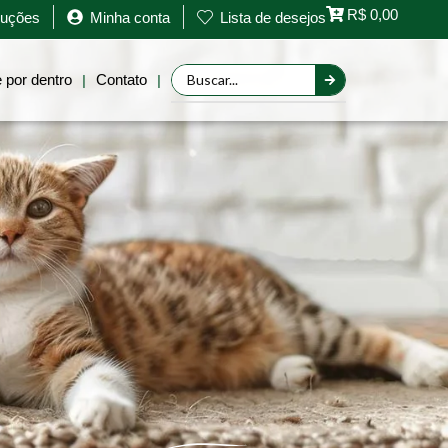
R$
0,00
oluções
Minha conta
Lista de desejos
 por dentro
Contato
|
|