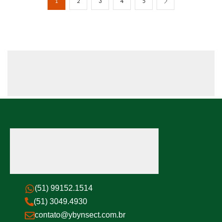
1
2
3
4
5
(51) 99152.1514
(51) 3049.4930
contato@ybynsect.com.br