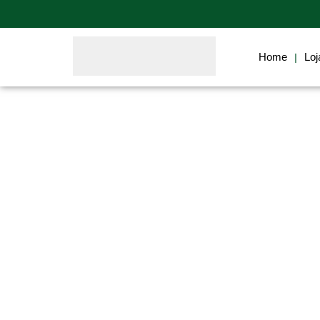
Home
Categoria: Insect Frass
Home
Loj
|