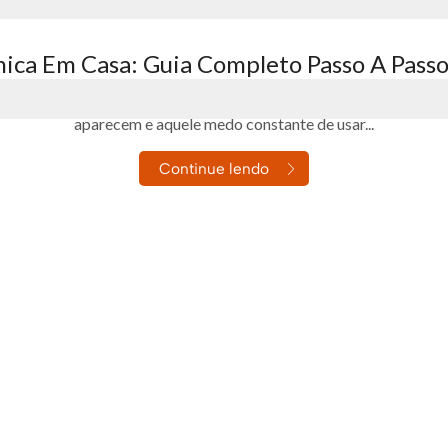
ica Em Casa: Guia Completo Passo A Passo
ica em casa parece simples, mas a realidade é dura: plantas que 
aparecem e aquele medo constante de usar...
Continue lendo