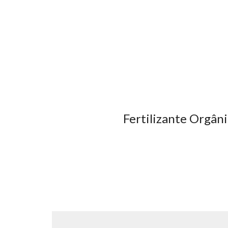
Fertilizante Orgân
A hidroponia virou re