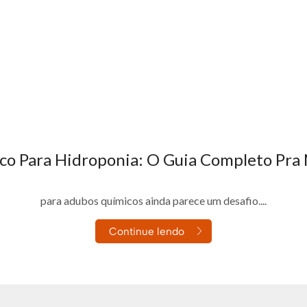
ico Para Hidroponia: O Guia Completo Pra
alidade no Brasil, mas nutrir as plantas de forma 100% orgânica e
para adubos químicos ainda parece um desafio....
Continue lendo