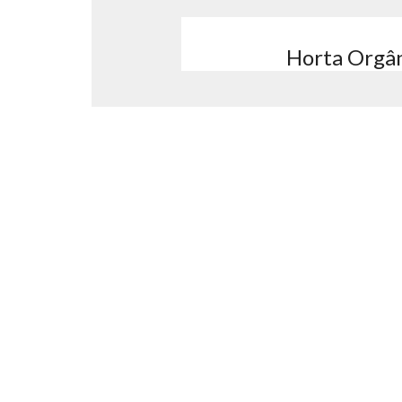
Horta Orgân
Ter uma horta orgân