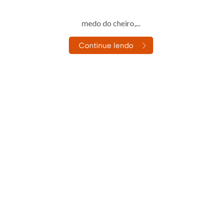
nto sabe: o maior inimigo da jardinagem urbana não é a falta de
medo do cheiro,...
Continue lendo