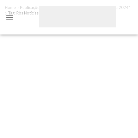
Home
Publicações Identificadas "rbs Notícias: 24 Ideias Para 2024"
Tag: Rbs Notícias: 24 Ideias Para 2024