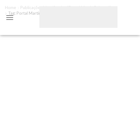
Home
Publicações Identificadas "portal Martin Behrend"
Tag: Portal Martin Behrend