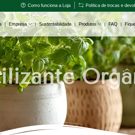
Como funciona a Loja
Política de trocas e dev
a
Empresa
Sustentabilidade
Produtos
FAQ
Fique
|
|
|
|
|
tilizante Orgâ