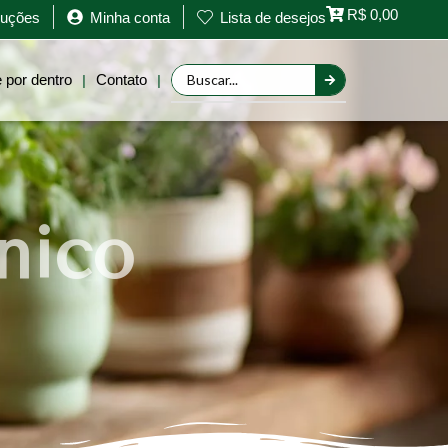
R$
0,00
oluções
Minha conta
Lista de desejos
 por dentro
Contato
|
|
nico