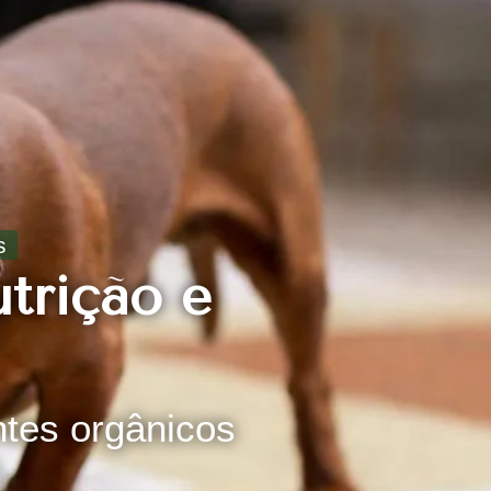
s
utrição e
antes orgânicos
s