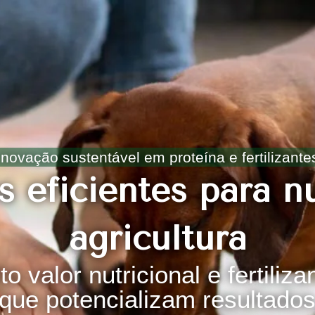
Inovação sustentável em proteína e fertilizante
 eficientes para n
agricultura
to valor nutricional e fertiliz
que potencializam resultado