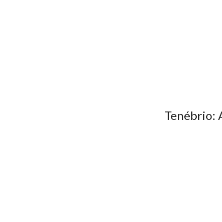
Tenébrio: 
Com o Brasil consolida