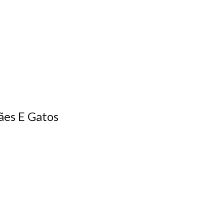
ães E Gatos
nta um desafio crucial: