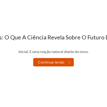
s: O Que A Ciência Revela Sobre O Futuro
nsetos na cadeia alimentar ainda gera curiosidade e, para alguns, 
inicial. É uma reação natural diante do novo.
Continue lendo