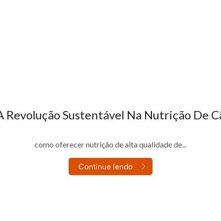
A Revolução Sustentável Na Nutrição De C
do como o terceiro maior mercado pet do mundo, a indústria enfre
como oferecer nutrição de alta qualidade de...
Continue lendo