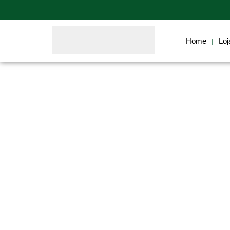
Home
Categoria: Nutrição Animal
Home
Loj
|