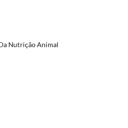
 Da Nutrição Animal
um certo estranhamento