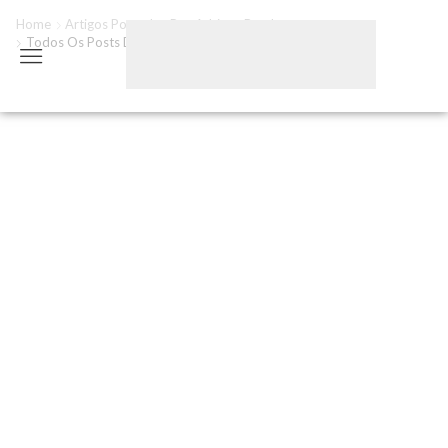
Home
Artigos Postados Por
Adriana Bender
Todos Os Posts De Adriana Bender